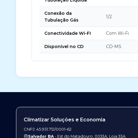
Tubulação Líquida
Conexão da
1/2
Tubulação Gás
Conectividade Wi-FI
Com Wi-Fi
Disponível no CD
CD-MS
Climatizar Soluções e Economia
CNPJ: 45.931.712/0001-62
Salvador BA
- Est do Matadouro, 0033A, Loja 33A,