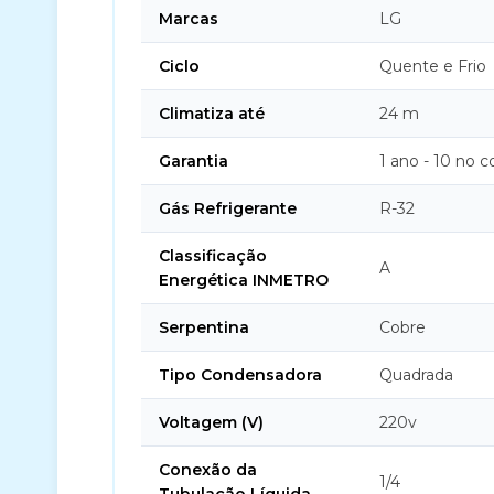
Marcas
LG
Ciclo
Quente e Frio
Climatiza até
24 m
Garantia
1 ano - 10 no 
Gás Refrigerante
R-32
Classificação
A
Energética INMETRO
Serpentina
Cobre
Tipo Condensadora
Quadrada
Voltagem (V)
220v
Conexão da
1/4