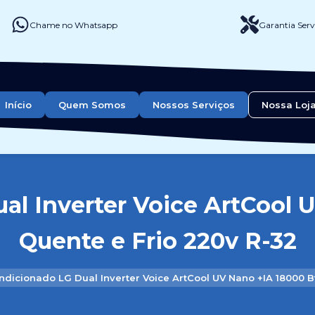
Chame no Whatsapp
Garantia Serv
Início
Quem Somos
Nossos Serviços
Nossa Loj
al Inverter Voice ArtCool 
Quente e Frio 220v R-32
ndicionado LG Dual Inverter Voice ArtCool UV Nano +IA 18000 B