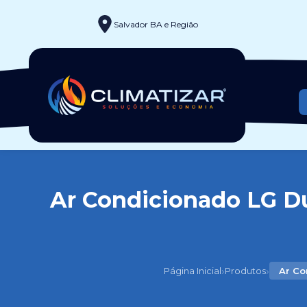
Salvador BA e Região
Ar Condicionado LG Du
›
›
Página Inicial
Produtos
Ar Co