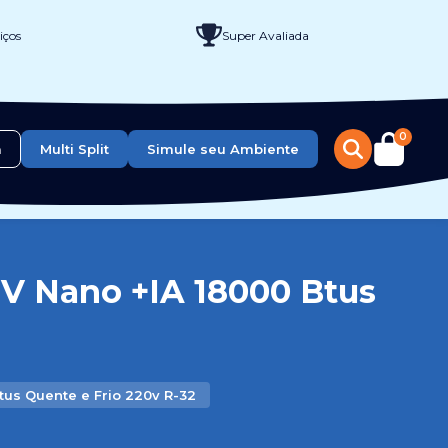
iços
Super Avaliada
0
a
Multi Split
Simule seu Ambiente
UV Nano +IA 18000 Btus
tus Quente e Frio 220v R-32