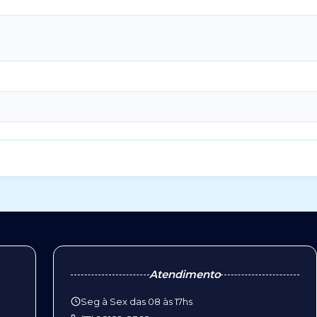
Atendimento
Seg à Sex das 08 às 17hs