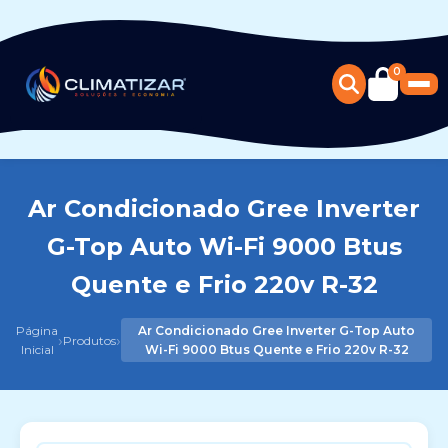
0
Ar Condicionado Gree Inverter
G-Top Auto Wi-Fi 9000 Btus
Quente e Frio 220v R-32
Página
Ar Condicionado Gree Inverter G-Top Auto
›
›
Produtos
Inicial
Wi-Fi 9000 Btus Quente e Frio 220v R-32