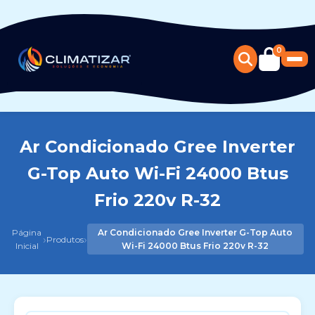
0
Ar Condicionado Gree Inverter
G-Top Auto Wi-Fi 24000 Btus
Frio 220v R-32
Página
Ar Condicionado Gree Inverter G-Top Auto
›
›
Produtos
Inicial
Wi-Fi 24000 Btus Frio 220v R-32