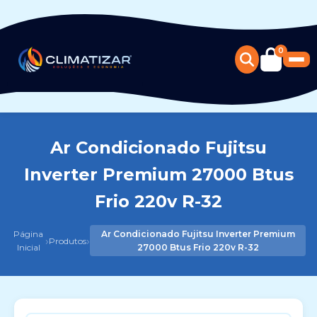
0
Ar Condicionado Fujitsu
Inverter Premium 27000 Btus
Frio 220v R-32
Página
Ar Condicionado Fujitsu Inverter Premium
›
›
Produtos
Inicial
27000 Btus Frio 220v R-32