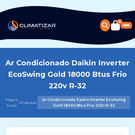
0
Ar Condicionado Daikin Inverter
EcoSwing Gold 18000 Btus Frio
220v R-32
Página
Ar Condicionado Daikin Inverter EcoSwing
›
›
Produtos
Inicial
Gold 18000 Btus Frio 220v R-32